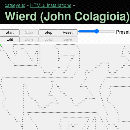
catseye.tc
»
HTML5 Installations
»
Wierd (John Colagioia)
Preset
Start
Stop
Step
Reset
Edit
Done
Load
Save
H
          ************************             ******************                                                 **********
 e         *                      *            *                  *                                        *       *        *
  l        *      ***             *             **                 *                                      * *      *        *
!  o       *   ***   *          * *               *                 *                                     *  *     *        *
    ,      *  *       *        ** *               *                 *                                    *    *    *      * *
     W      * *        *      * * *               *                 *                                    *     *   *     ** *
      r      *          *    *  * *               *  ************   *                                   *       *  *    * * *
       d                 *  *   * *               * *          *    *                                  ******    *  *  *  * *
        *                 * *   * *               **         **     *                                        *    *  * *  * *
         *                 **   * *               *         *       *                                         *    *  ** *  *
          *                 *   * *                         *       *                   **  **                 *    *  * *  *
           *                    * *                        *        *                 **  ** *              **  *    *   *  *
            ********************  *                        *        *               **       *            **  ****    ***   *
                                   *              **      *         *             **         *          **                  *
                                    *           **  *     *        *            **           *        **                    *
                                     *        **     *  **        *       **  **             *      **                     * 
                                      *****  *        **         *       *  **                **  **                      *  
                                           **                   *        *                      **                       *   
                                                               *          *                                             *    
  *************************************************************           *                *****************************     
 *                                                                       *                *                                  
 *                                          ***                         *                *                                   
*                   *                       *  *                       *                *                                    
*                   **                       *  *                     *                *                                     
 *                  * *                      *   **                  ******           *        *********************         
 *                  * *                     *      *                       *          *       *                     *        
  *                 *  *                    *      *                        *        *        *                      *       
  *                 *  *                   *        **                       *       *         *                      *      
   *                *   *                 *           **                      *       *        *                       *     
   *                *   *                *****          **                     *      *       *                         *    
    *               *    **                   *           **               **   *      *     *                           *   
    *               *      **                  *            **           **  *****     *    *                            *   
   *                *        **                 *             *        **               *   *                            *   
  *                 *          **           **   *            *      **                 *    **                          *   
  *                 *            *        **  *****            **  **                    *     **                        *   
   *                *            *      **                       **                      *       *                       *   
   *                *             **  **                                                  *       *                      *   
    **              *               **                                                    *        **                    *   
      *             *                                                                      *         *                   *   
       *            *  *************************************************************       *         *                   *   
        **          *   *                                                           *       *         *                  *   
          **        *    *                                                        *  *      *         *                  *   
            *      *      *                          *************************   **   *    *          *                  *   
             *     *       *                        *                       *   * *    *   *          *                  *   
              ***  *        *                       *      *               *   *  *     *   *         *  **************  *   
                 * *         *                     *       **             *   *   *      *  *  **      **             *  *   
                 * *          *                    *       * *  ***      *   *    *       *  **  **             *******  *   
                  **           *                    *      *  **        *   *     *        *       **            *       *   
                   *            *                   *      *           *   *      *         *        **           *      *   
                                 *                   *     *          *   *       *          *         **          *     *   
                                  *                  *     *         *   *        *           *          **        *     *   
                                   *                  *    *        *   *  *      *            *           **      *     *   
                                    *                 *    *        *  *   **     *             *            **    *     *   
                                     *                 *   *        *  *  *  *    *              *             *   *     *   
                                      *                *   *        *  * *   *    *               *            *   *     *   
                                       *                *  *        *  **    *    *                *            *  *     *   
                                        *               *  *        *  *     *    *                *             * *     *   
                                         *             *   *        *        *    *                *              **    *    
                                          *           *   *          *       *    *                *               *   *     
                                           *         *   *            *     *     *                *                  *      
                                            *       *   *              *****      *                *                 *       
                                             *      *  *                          *                *                *        
                                              *     * *                           *                *               *         
                                               *    **                           *                 *              *          
                                                *   *                           *                 *               *          
                                                 *                             *                 *                *          
                                                  *****************************                 *                  *         
                                                                                               *                   *         
***********************************************************************************************                     *        
*                                                                                                                   *        
*                                                                                                                    *       
*     