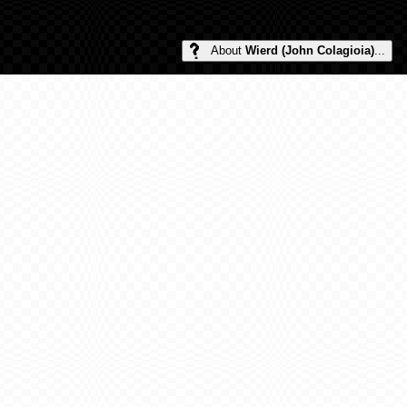
About
Wierd (John Colagioia)
...