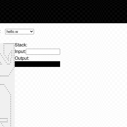
:
Stack:
                                **                                                                             *       
*                                   **  **                                                                          *        
*                                 **      *                                                                        *         
*                               **        *                                                                        *         
*                             **          *                                                                         *        
*                           **            *                                                                         *        
*                         **              *  ******                                                                *         
*     ****              **                * *    *                                               ******************          
*    *    *       **  **                  **   
Input:
Output: